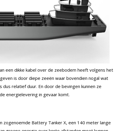
dan een dikke kabel over de zeebodem heeft volgens het
omgeven is door diepe zeeën waar bovendien nogal wat
 dus relatief duur. En door de bevingen kunnen ze
de energielevering in gevaar komt.
’n zogenoemde Battery Tanker X, een 140 meter lange
aan groene energie over korte afstanden moet kunnen