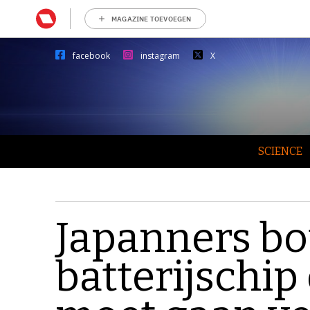
MAGAZINE TOEVOEGEN
facebook
instagram
X
SCIENCE
Japanners b
batterijschip