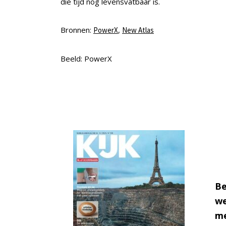
die tijd nog levensvatbaar is.
Bronnen:
,
PowerX
New Atlas
Beeld: PowerX
Be
we
me