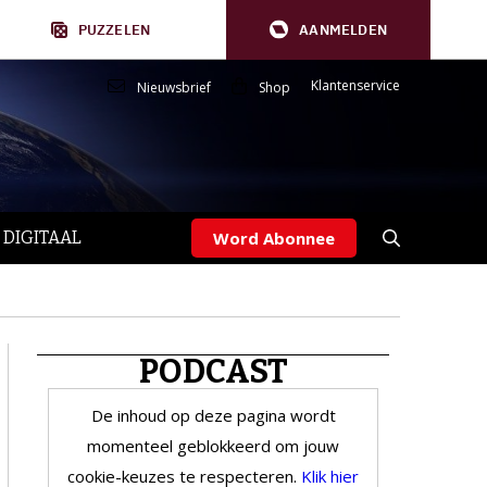
PUZZELEN
AANMELDEN
Klantenservice
Nieuwsbrief
Shop
 DIGITAAL
Word Abonnee
PODCAST
De inhoud op deze pagina wordt
momenteel geblokkeerd om jouw
cookie-keuzes te respecteren.
Klik hier