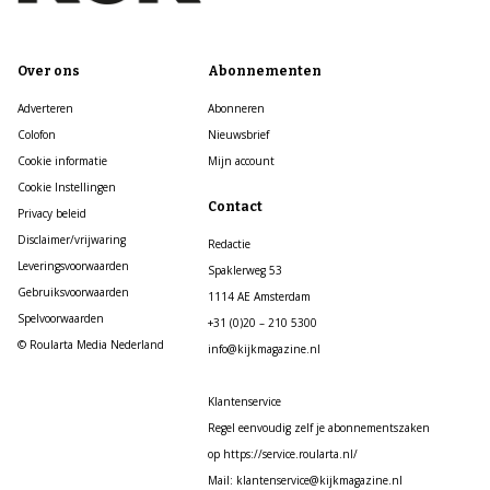
Over ons
Abonnementen
Adverteren
Abonneren
Colofon
Nieuwsbrief
Cookie informatie
Mijn account
Cookie Instellingen
Contact
Privacy beleid
Disclaimer/vrijwaring
Redactie
Leveringsvoorwaarden
Spaklerweg 53
Gebruiksvoorwaarden
1114 AE Amsterdam
Spelvoorwaarden
+31 (0)20 – 210 5300
© Roularta Media Nederland
info@kijkmagazine.nl
Klantenservice
Regel eenvoudig zelf je abonnementszaken
op https://service.roularta.nl/
Mail: klantenservice@kijkmagazine.nl