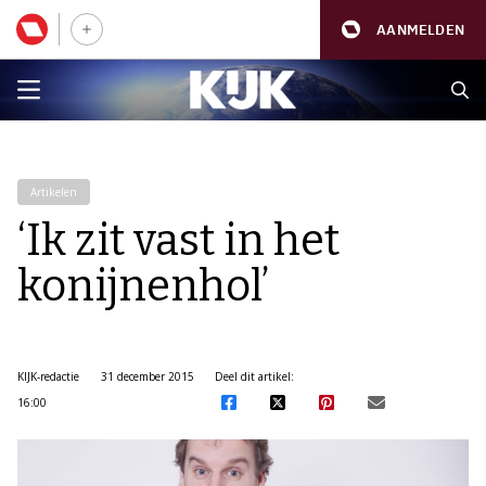
AANMELDEN
Artikelen
‘Ik zit vast in het
konijnenhol’
KIJK-redactie
31 december 2015
Deel dit artikel:
16:00