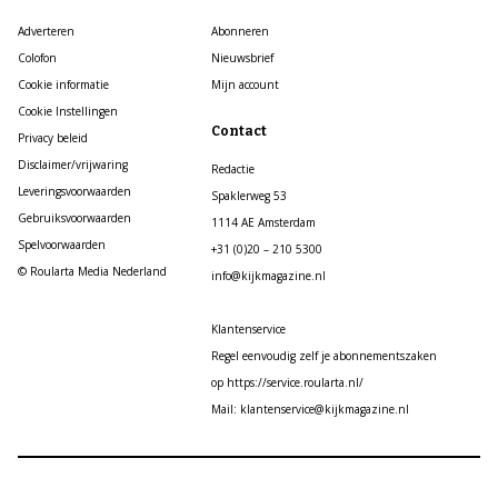
Adverteren
Abonneren
Colofon
Nieuwsbrief
Cookie informatie
Mijn account
Cookie Instellingen
Contact
Privacy beleid
Disclaimer/vrijwaring
Redactie
Leveringsvoorwaarden
Spaklerweg 53
Gebruiksvoorwaarden
1114 AE Amsterdam
Spelvoorwaarden
+31 (0)20 – 210 5300
© Roularta Media Nederland
info@kijkmagazine.nl
Klantenservice
Regel eenvoudig zelf je abonnementszaken
op https://service.roularta.nl/
Mail: klantenservice@kijkmagazine.nl