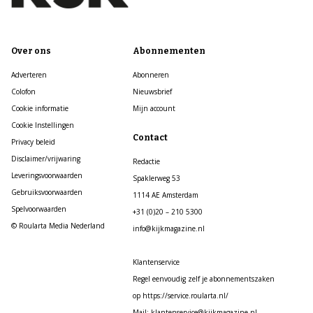
Over ons
Abonnementen
Adverteren
Abonneren
Colofon
Nieuwsbrief
Cookie informatie
Mijn account
Cookie Instellingen
Contact
Privacy beleid
Disclaimer/vrijwaring
Redactie
Leveringsvoorwaarden
Spaklerweg 53
Gebruiksvoorwaarden
1114 AE Amsterdam
Spelvoorwaarden
+31 (0)20 – 210 5300
© Roularta Media Nederland
info@kijkmagazine.nl
Klantenservice
Regel eenvoudig zelf je abonnementszaken
op https://service.roularta.nl/
Mail: klantenservice@kijkmagazine.nl