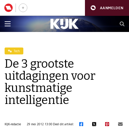
AANMELDEN
Tech
De 3 grootste
uitdagingen voor
kunstmatige
intelligentie
KIJK-redactie
29 mei 2012 13:00
Deel dit artikel: