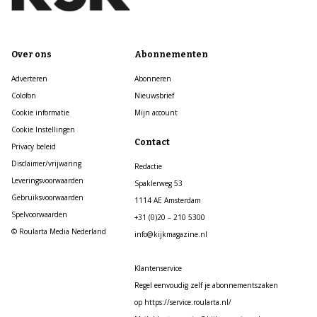
Over ons
Abonnementen
Adverteren
Abonneren
Colofon
Nieuwsbrief
Cookie informatie
Mijn account
Cookie Instellingen
Contact
Privacy beleid
Disclaimer/vrijwaring
Redactie
Leveringsvoorwaarden
Spaklerweg 53
Gebruiksvoorwaarden
1114 AE Amsterdam
Spelvoorwaarden
+31 (0)20 – 210 5300
© Roularta Media Nederland
info@kijkmagazine.nl
Klantenservice
Regel eenvoudig zelf je abonnementszaken
op https://service.roularta.nl/