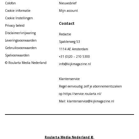
Colofon
Nieuwsbrief
Cookie informatie
Mijn account
Cookie Instellingen
Contact
Privacy beleid
Disclaimer/vrijwaring
Redactie
Leveringsvoorwaarden
Spaklerweg 53
Gebruiksvoorwaarden
1114 AE Amsterdam
Spelvoorwaarden
+31 (0)20 – 210 5300
© Roularta Media Nederland
info@kijkmagazine.nl
Klantenservice
Regel eenvoudig zelf je abonnementszaken
op https://service.roularta.nl/
Mail: klantenservice@kijkmagazine.nl
Roularta Media Nederland ©