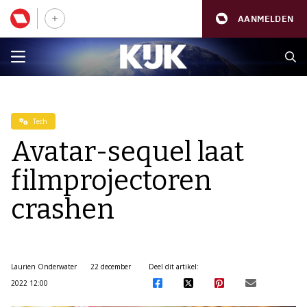
AANMELDEN
Tech
Avatar-sequel laat
filmprojectoren
crashen
Laurien Onderwater
22 december
Deel dit artikel:
2022 12:00