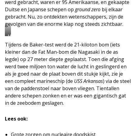
werd gebracht, waren er 95 Amerikaanse, en gekaapte
Duitse en Japanse schepen op
ground zero
bij elkaar
gebracht. Nu, zo ontdekten wetenschappers, zijn de
gevolgen van die enorme klap nog steeds zichtbaar.
Met
geavanceerde
Tijdens de Baker-test werd de 21-kiloton bom (iets
sonarapparatuur
werd
kleiner dan de Fat Man-bom die Nagasaki in de as
de
legde) op 27 meter diepte geplaatst. Toen die afging
zeebodem
in
werd twee miljoen ton water de lucht in geslingerd en
de
als je goed naar de plaat boven dit stukje kijkt, zie je
buurt
van
een compleet marineschip (de
USS Arkansas
) via de steel
de
van de paddenstoel naar boven vliegen. Tientallen
Bikini-
atol
andere schepen zonken en er was een gigantisch gat
in
in de zeebodem geslagen.
beeld
gebracht.
Lees ook:
Grote zorgen om nucleaire doodskist