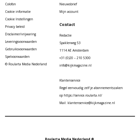
Colofon
Nieuwsbrief
Cookie informatie
Mijn account
Cookie Instellingen
Contact
Privacy beleid
Disclaimer/vrijwaring
Redactie
Leveringsvoorwaarden
Spaklerweg 53
Gebruiksvoorwaarden
1114 AE Amsterdam
Spelvoorwaarden
+31 (0)20 – 210 5300
© Roularta Media Nederland
info@kijkmagazine.nl
Klantenservice
Regel eenvoudig zelf je abonnementszaken
op https://service.roularta.nl/
Mail: klantenservice@kijkmagazine.nl
Roularta Media Nederland ©