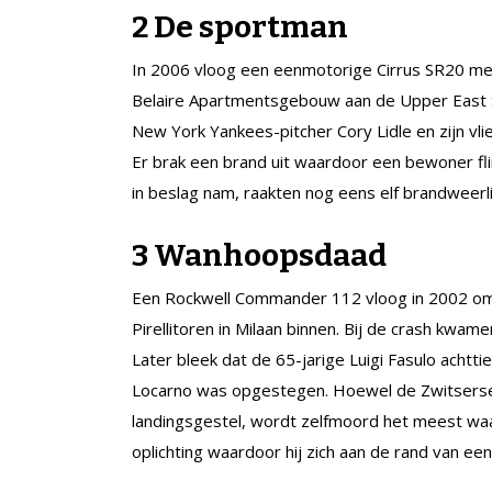
2 De sportman
In 2006 vloog een eenmotorige Cirrus SR20 met
Belaire Apartmentsgebouw aan de Upper East S
New York Yankees-pitcher Cory Lidle en zijn vlie
Er brak een brand uit waardoor een ­bewoner fl
in beslag nam, raakten nog eens elf brandweer
3 Wanhoopsdaad
Een Rockwell Commander 112 vloog in 2002 om 
Pirellitoren in Milaan binnen. Bij de crash kwa
Later bleek dat de 65-jarige Luigi Fasulo achtt
Locarno was opgestegen. Hoewel de Zwitserse 
landingsgestel, wordt zelfmoord het meest waar
oplichting waardoor hij zich aan de rand van een