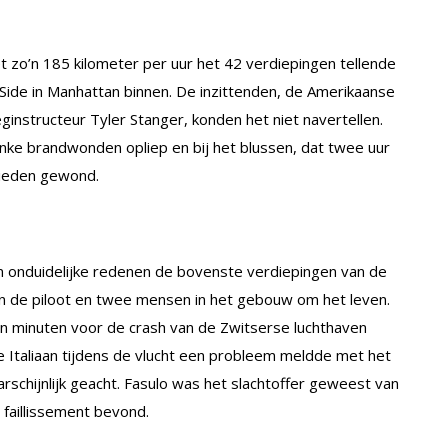
 zo’n 185 kilometer per uur het 42 verdiepingen tellende
ide in Manhattan binnen. De inzittenden, de Amerikaanse
g­instructeur Tyler Stanger, konden het niet na­vertellen.
inke brandwonden opliep en bij het blussen, dat twee uur
lieden gewond.
onduidelijke redenen de bovenste verdiepingen van de
men de piloot en twee mensen in het gebouw om het leven.
ien minuten voor de crash van de Zwitserse luchthaven
Italiaan tijdens de vlucht een probleem meldde met het
schijnlijk geacht. Fasulo was het slachtoffer geweest van
 faillissement bevond.