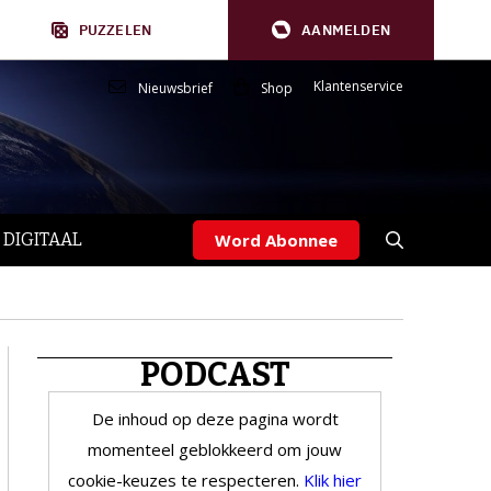
PUZZELEN
AANMELDEN
Klantenservice
Nieuwsbrief
Shop
 DIGITAAL
Word Abonnee
PODCAST
De inhoud op deze pagina wordt
momenteel geblokkeerd om jouw
cookie-keuzes te respecteren.
Klik hier