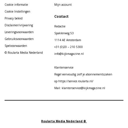
Cookie informatie
Mijn account
Cookie Instellingen
Contact
Privacy beleid
Disclaimer/vrijwaring
Redactie
Leveringsvoorwaarden
Spaklerweg 53
Gebruiksvoorwaarden
1114 AE Amsterdam
Spelvoorwaarden
+31 (0)20 – 210 5300
© Roularta Media Nederland
info@kijkmagazine.nl
Klantenservice
Regel eenvoudig zelf je abonnementszaken
op https://service.roularta.nl/
Mail: klantenservice@kijkmagazine.nl
Roularta Media Nederland ©