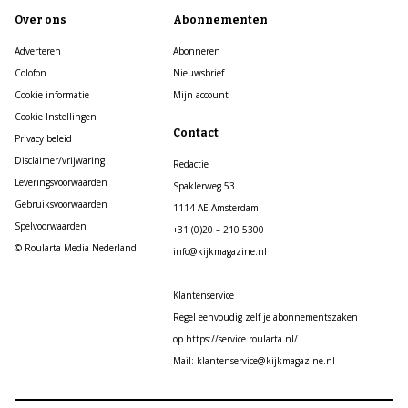
Over ons
Abonnementen
Adverteren
Abonneren
Colofon
Nieuwsbrief
Cookie informatie
Mijn account
Cookie Instellingen
Contact
Privacy beleid
Disclaimer/vrijwaring
Redactie
Leveringsvoorwaarden
Spaklerweg 53
Gebruiksvoorwaarden
1114 AE Amsterdam
Spelvoorwaarden
+31 (0)20 – 210 5300
© Roularta Media Nederland
info@kijkmagazine.nl
Klantenservice
Regel eenvoudig zelf je abonnementszaken
op https://service.roularta.nl/
Mail: klantenservice@kijkmagazine.nl