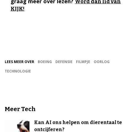
graag meer over lezen?
Word dan lid van
KIJK!
LEES MEER OVER
BOEING
DEFENSIE
FILMPJE
OORLOG
TECHNOLOGIE
Meer Tech
Kan AI ons helpen om dierentaal te
ontcijferen?