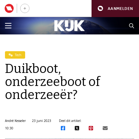
AANMELDEN
Tech
Duikboot,
onderzeeboot of
onderzeeër?
André Kesseler
23 juni 2023
Deel dit artikel:
10:30