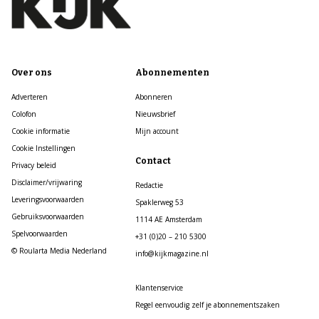
Over ons
Abonnementen
Adverteren
Abonneren
Colofon
Nieuwsbrief
Cookie informatie
Mijn account
Cookie Instellingen
Contact
Privacy beleid
Disclaimer/vrijwaring
Redactie
Leveringsvoorwaarden
Spaklerweg 53
Gebruiksvoorwaarden
1114 AE Amsterdam
Spelvoorwaarden
+31 (0)20 – 210 5300
© Roularta Media Nederland
info@kijkmagazine.nl
Klantenservice
Regel eenvoudig zelf je abonnementszaken