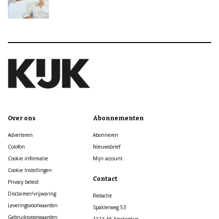
Over ons
Abonnementen
Adverteren
Abonneren
Colofon
Nieuwsbrief
Cookie informatie
Mijn account
Cookie Instellingen
Contact
Privacy beleid
Disclaimer/vrijwaring
Redactie
Leveringsvoorwaarden
Spaklerweg 53
Gebruiksvoorwaarden
1114 AE Amsterdam