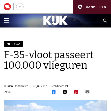
AANMELDEN
Nieuws
F-35-vloot passeert
100.000 vlieguren
Laurien Onderwater
27 juli 2017
Deel dit artikel:
09:00