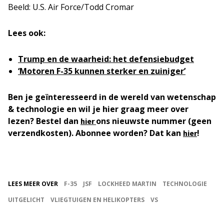
Beeld: U.S. Air Force/Todd Cromar
Lees ook:
Trump en de waarheid: het defensiebudget
‘Motoren F-35 kunnen sterker en zuiniger’
Ben je geïnteresseerd in de wereld van wetenschap
& technologie en wil je hier graag meer over
lezen? Bestel dan
ons nieuwste nummer (geen
hier
verzendkosten). Abonnee worden? Dat kan
!
hier
LEES MEER OVER
F-35
JSF
LOCKHEED MARTIN
TECHNOLOGIE
UITGELICHT
VLIEGTUIGEN EN HELIKOPTERS
VS