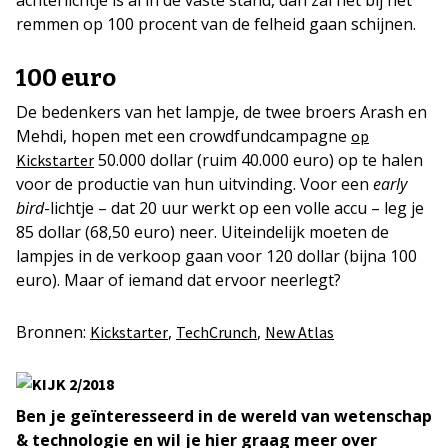
achterlichtje is al in de vaste stand, dan zal het bij het
remmen op 100 procent van de felheid gaan schijnen.
100 euro
De bedenkers van het lampje, de twee broers Arash en
Mehdi, hopen met een crowdfundcampagne
op
50.000 dollar (ruim 40.000 euro) op te halen
Kickstarter
voor de productie van hun uitvinding. Voor een
early
bird
-lichtje – dat 20 uur werkt op een volle accu – leg je
85 dollar (68,50 euro) neer. Uiteindelijk moeten de
lampjes in de verkoop gaan voor 120 dollar (bijna 100
euro). Maar of iemand dat ervoor neerlegt?
Bronnen:
,
,
Kickstarter
TechCrunch
New Atlas
Ben je geïnteresseerd in de wereld van wetenschap
& technologie en wil je hier graag meer over