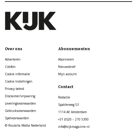
Over ons
Abonnementen
Adverteren
Abonneren
Colofon
Nieuwsbrief
Cookie informatie
Mijn account
Cookie Instellingen
Contact
Privacy beleid
Disclaimer/vrijwaring
Redactie
Leveringsvoorwaarden
Spaklerweg 53
Gebruiksvoorwaarden
1114 AE Amsterdam
Spelvoorwaarden
+31 (0)20 – 210 5300
© Roularta Media Nederland
info@kijkmagazine.nl