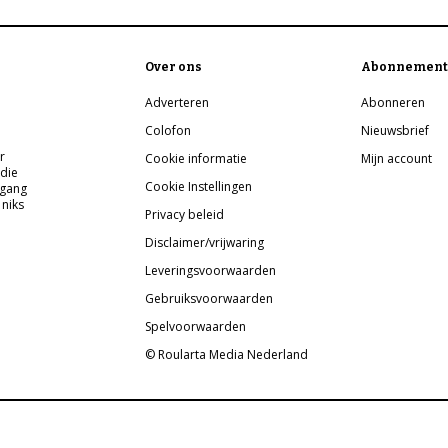
Over ons
Abonnement
Adverteren
Abonneren
Colofon
Nieuwsbrief
r
Cookie informatie
Mijn account
 die
Cookie Instellingen
pgang
 niks
Privacy beleid
Disclaimer/vrijwaring
Leveringsvoorwaarden
Gebruiksvoorwaarden
Spelvoorwaarden
© Roularta Media Nederland