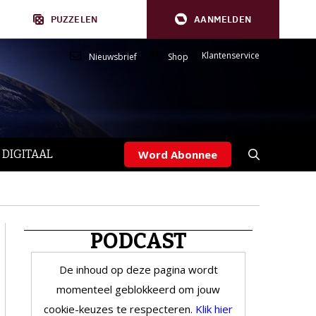
PUZZELEN
AANMELDEN
Klantenservice
Nieuwsbrief
Shop
 DIGITAAL
Word Abonnee
PODCAST
De inhoud op deze pagina wordt
momenteel geblokkeerd om jouw
cookie-keuzes te respecteren.
Klik hier