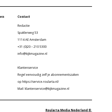
en
Contact
Redactie
Spaklerweg 53
1114 AE Amsterdam
+31 (0)20 – 210 5300
info@kijkmagazine.nl
Klantenservice
Regel eenvoudig zelf je abonnementszaken
op https://service.roularta.nl/
Mail: klantenservice@kijkmagazine.nl
Roularta Media Nederland ©