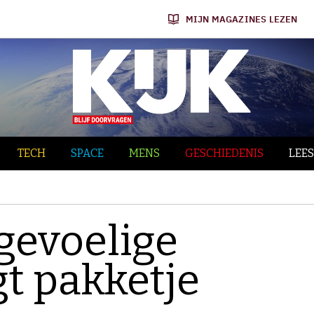
MIJN MAGAZINES LEZEN
TECH
SPACE
MENS
GESCHIEDENIS
LEES
tgevoelige
gt pakketje