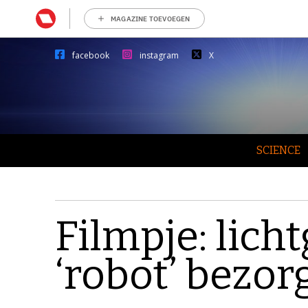
MAGAZINE TOEVOEGEN
facebook
instagram
X
SCIENCE
Filmpje: lich
‘robot’ bezor