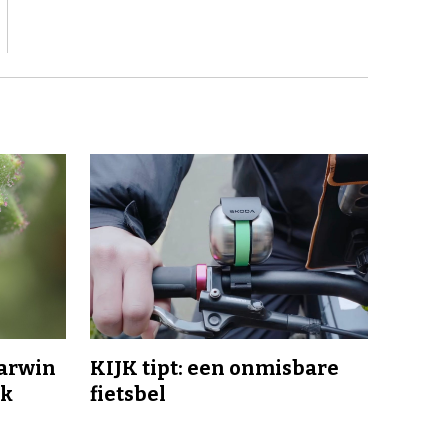
Darwin
KIJK tipt: een onmisbare
jk
fietsbel