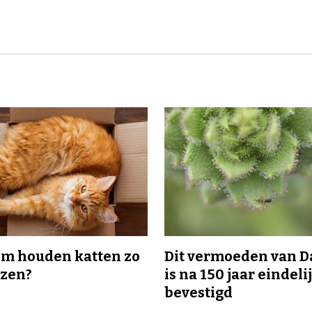
m houden katten zo
Dit vermoeden van 
ozen?
is na 150 jaar eindeli
bevestigd