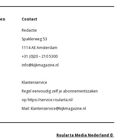
en
Contact
Redactie
Spaklerweg 53
1114 AE Amsterdam
+31 (0)20 – 210 5300
info@kijkmagazine.nl
Klantenservice
Regel eenvoudig zelf je abonnementszaken
op https://service.roularta.nl/
Mail: klantenservice@kijkmagazine.nl
Roularta Media Nederland ©