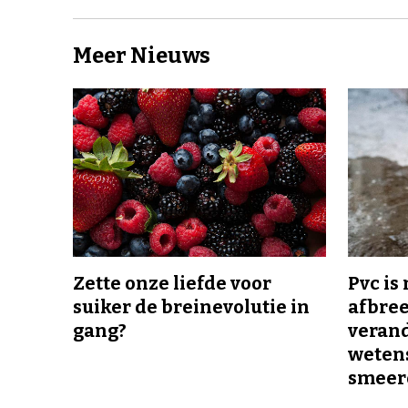
Meer Nieuws
Zette onze liefde voor
Pvc is
suiker de breinevolutie in
afbree
gang?
veran
wetens
smeer