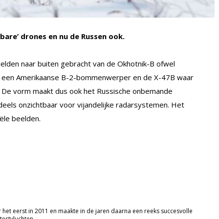
tbare’ drones en nu de Russen ook.
eelden naar buiten gebracht van de Okhotnik-B ofwel
n als een Amerikaanse B-2-bommenwerper en de X-47B waar
. De vorm maakt dus ook het Russische onbemande
els onzichtbaar voor vijandelijke radarsystemen. Het
ële beelden.
t eerst in 2011 en maakte in de jaren daarna een reeks succesvolle
testvluchten.