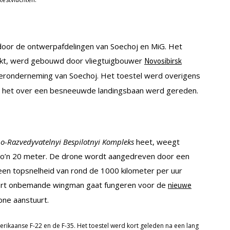
door de ontwerpafdelingen van Soechoj en MiG. Het
akt, werd gebouwd door vliegtuigbouwer
Novosibirsk
ronderneming van Soechoj. Het toestel werd overigens
, toen het over een besneeuwde landingsbaan werd gereden.
o-Razvedyvatelnyi Bespilotnyi Kompleks
heet, weegt
zo’n 20 meter. De drone wordt aangedreven door een
een topsnelheid van rond de 1000 kilometer per uur
oort onbemande wingman gaat fungeren voor de
nieuwe
one aanstuurt.
rikaanse F-22 en de F-35. Het toestel werd kort geleden na een lang