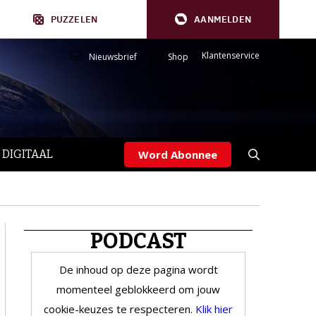
PUZZELEN
AANMELDEN
Klantenservice
Nieuwsbrief
Shop
 DIGITAAL
Word Abonnee
PODCAST
De inhoud op deze pagina wordt
momenteel geblokkeerd om jouw
cookie-keuzes te respecteren.
Klik hier