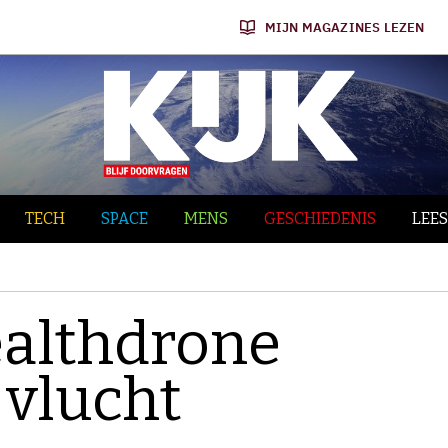
MIJN MAGAZINES LEZEN
TECH
SPACE
MENS
GESCHIEDENIS
LEES
ealthdrone
 vlucht