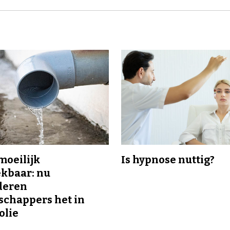
 moeilijk
Is hypnose nuttig?
kbaar: nu
deren
chappers het in
olie