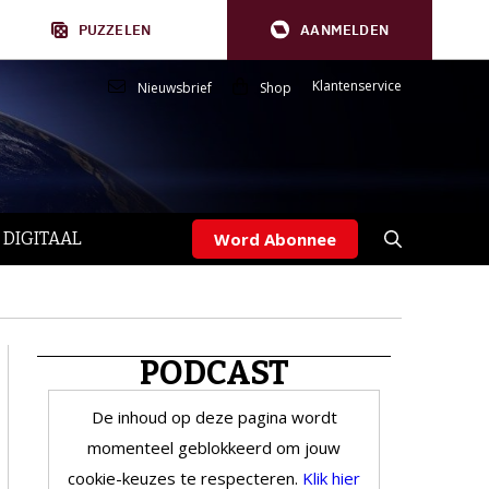
PUZZELEN
AANMELDEN
Klantenservice
Nieuwsbrief
Shop
 DIGITAAL
Word Abonnee
PODCAST
De inhoud op deze pagina wordt
momenteel geblokkeerd om jouw
cookie-keuzes te respecteren.
Klik hier