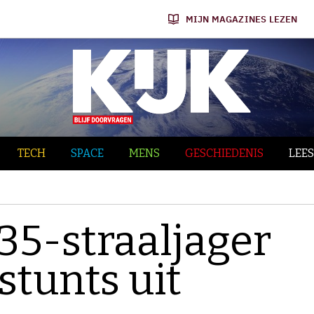
MIJN MAGAZINES LEZEN
TECH
SPACE
MENS
GESCHIEDENIS
LEES
35-straaljager
stunts uit