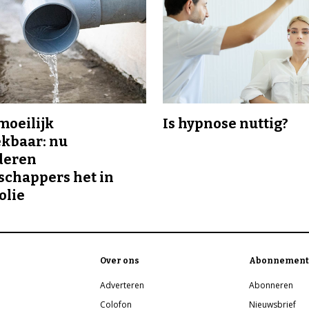
 moeilijk
Is hypnose nuttig?
kbaar: nu
deren
chappers het in
olie
Over ons
Abonnement
Adverteren
Abonneren
Colofon
Nieuwsbrief