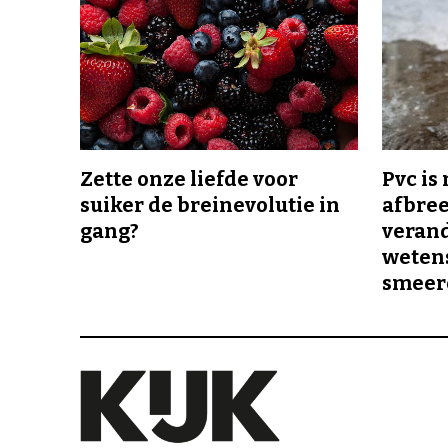
Zette onze liefde voor
Pvc is
suiker de breinevolutie in
afbree
gang?
veran
wetens
smeer