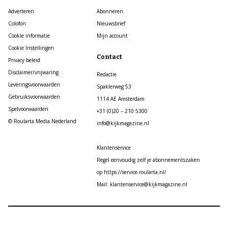
Adverteren
Abonneren
Colofon
Nieuwsbrief
Cookie informatie
Mijn account
Cookie Instellingen
Contact
Privacy beleid
Disclaimer/vrijwaring
Redactie
Leveringsvoorwaarden
Spaklerweg 53
Gebruiksvoorwaarden
1114 AE Amsterdam
Spelvoorwaarden
+31 (0)20 – 210 5300
© Roularta Media Nederland
info@kijkmagazine.nl
Klantenservice
Regel eenvoudig zelf je abonnementszaken
op https://service.roularta.nl/
Mail: klantenservice@kijkmagazine.nl