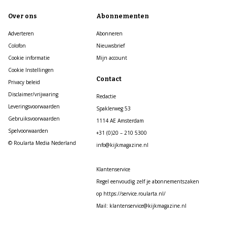
Over ons
Abonnementen
Adverteren
Abonneren
Colofon
Nieuwsbrief
Cookie informatie
Mijn account
Cookie Instellingen
Contact
Privacy beleid
Disclaimer/vrijwaring
Redactie
Leveringsvoorwaarden
Spaklerweg 53
Gebruiksvoorwaarden
1114 AE Amsterdam
Spelvoorwaarden
+31 (0)20 – 210 5300
© Roularta Media Nederland
info@kijkmagazine.nl
Klantenservice
Regel eenvoudig zelf je abonnementszaken
op https://service.roularta.nl/
Mail: klantenservice@kijkmagazine.nl