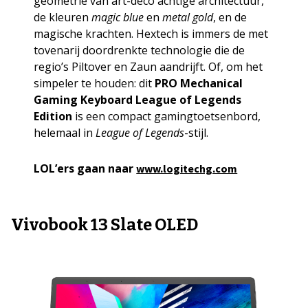
geometrie van art-deco achtige architectuur,
de kleuren
magic blue
en
metal gold
, en de
magische krachten. Hextech is immers de met
tovenarij doordrenkte technologie die de
regio’s Piltover en Zaun aandrijft. Of, om het
simpeler te houden: dit
PRO Mechanical
Gaming Keyboard League of Legends
Edition
is een compact gamingtoetsenbord,
helemaal in
League of Legends
-stijl.
LOL’ers gaan naar
www.logitechg.com
Vivobook 13 Slate OLED