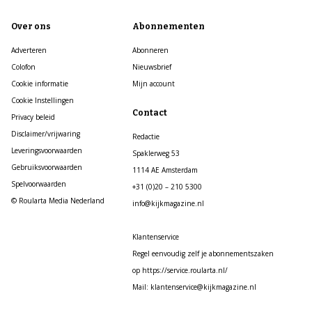
Over ons
Abonnementen
Adverteren
Abonneren
Colofon
Nieuwsbrief
Cookie informatie
Mijn account
Cookie Instellingen
Contact
Privacy beleid
Disclaimer/vrijwaring
Redactie
Leveringsvoorwaarden
Spaklerweg 53
Gebruiksvoorwaarden
1114 AE Amsterdam
Spelvoorwaarden
+31 (0)20 – 210 5300
© Roularta Media Nederland
info@kijkmagazine.nl
Klantenservice
Regel eenvoudig zelf je abonnementszaken
op https://service.roularta.nl/
Mail: klantenservice@kijkmagazine.nl