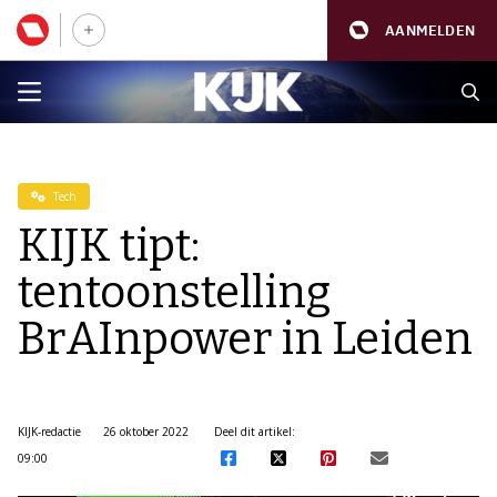
AANMELDEN
Tech
KIJK tipt:
tentoonstelling
BrAInpower in Leiden
KIJK-redactie
26 oktober 2022
Deel dit artikel:
09:00