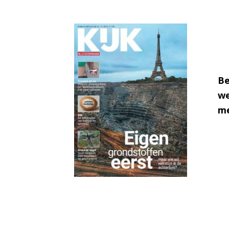
Be
we
me