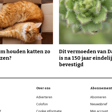
m houden katten zo
Dit vermoeden van 
ozen?
is na 150 jaar eindeli
bevestigd
Over ons
Abonnement
Adverteren
Abonneren
Colofon
Nieuwsbrief
r
Cookie informatie
Mijn account