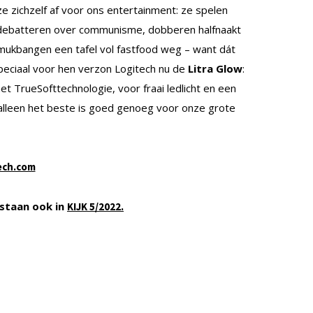
e zichzelf af voor ons entertainment: ze spelen
 debatteren over communisme, dobberen halfnaakt
 mukbangen een tafel vol fastfood weg – want dát
peciaal voor hen verzon Logitech nu de
Litra Glow
:
 TrueSofttechnologie, voor fraai ledlicht en een
 alleen het beste is goed genoeg voor onze grote
ech.com
staan ook in
KIJK 5/2022.