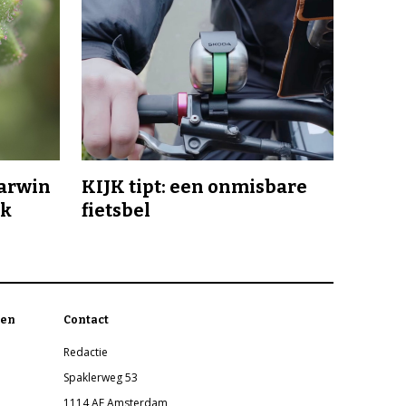
Darwin
KIJK tipt: een onmisbare
jk
fietsbel
en
Contact
Redactie
Spaklerweg 53
1114 AE Amsterdam