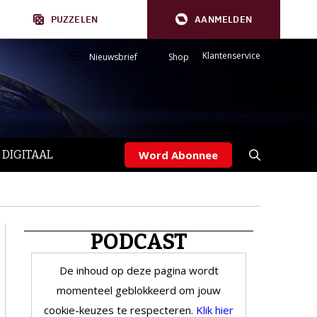
PUZZELEN
AANMELDEN
Klantenservice
Nieuwsbrief
Shop
 DIGITAAL
Word Abonnee
PODCAST
De inhoud op deze pagina wordt
momenteel geblokkeerd om jouw
cookie-keuzes te respecteren.
Klik hier