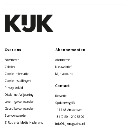
Over ons
Abonnementen
Adverteren
Abonneren
Colofon
Nieuwsbrief
Cookie informatie
Mijn account
Cookie Instellingen
Contact
Privacy beleid
Disclaimer/vrijwaring
Redactie
Leveringsvoorwaarden
Spaklerweg 53
Gebruiksvoorwaarden
1114 AE Amsterdam
Spelvoorwaarden
+31 (0)20 – 210 5300
© Roularta Media Nederland
info@kijkmagazine.nl