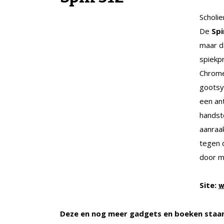
Scholie
De
Spi
maar da
spiekp
Chrome
gootsys
een an
handst
aanraak
tegen 
door m
Site:
w
Deze en nog meer gadgets en boeken staa