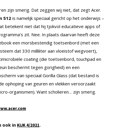
ren zijn smerig. Dat zeggen wij niet, dat zegt Acer.
n 512
is namelijk speciaal gericht op het onderwijs –
t betekent niet dat hij tjokvol educatieve apps of
rogramma’s zit. Nee. In plaats daarvan heeft deze
book een morsbestendig toetsenbord (met een
teem dat 330 milliliter aan vloeistof wegvoert),
timicrobiële coating (die toetsenbord, touchpad en
eun beschermt tegen gorigheid) en een
scherm van speciaal Gorilla Glass (dat bestand is
de ophoping van geuren en vlekken veroorzaakt
icro-organismen). Want scholieren… zijn smerig.
ww.acer.com
n ook in
.
KIJK 4/2021