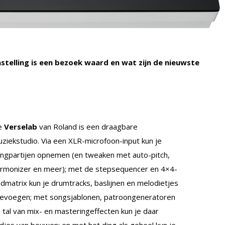
telling is een bezoek waard en wat zijn de nieuwste
e
Verselab
van Roland is een draagbare
ziekstudio. Via een XLR-microfoon-input kun je
ngpartijen opnemen (en tweaken met auto-pitch,
rmonizer en meer); met de stepsequencer en 4×4-
dmatrix kun je drumtracks, baslijnen en melodietjes
evoegen; met songsjablonen, patroongeneratoren
 tal van mix- en masteringeffecten kun je daar
edjes van bouwen; en met het ding als geheel kun je