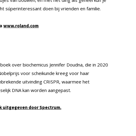
ht súperinteressant doen bij vrienden en familie.
ia
www.roland.com
boek over biochemicus Jennifer Doudna, die in 2020
obelprijs voor scheikunde kreeg voor haar
nbrekende uitvinding CRISPR, waarmee het
selijk DNA kan worden aangepast.
k
u
itgegeven door Spectrum.