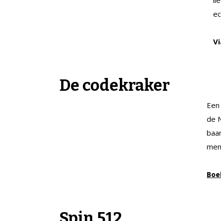
ec
V
De codekraker
Een 
de N
baa
men
Boe
Spin 512