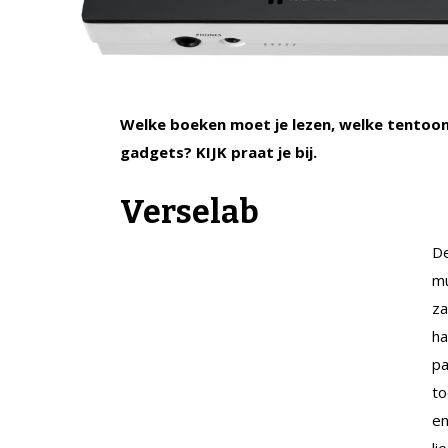
Welke boeken moet je lezen, welke tentoons
gadgets? KIJK praat je bij.
Verselab
D
mu
za
ha
pa
to
en
li