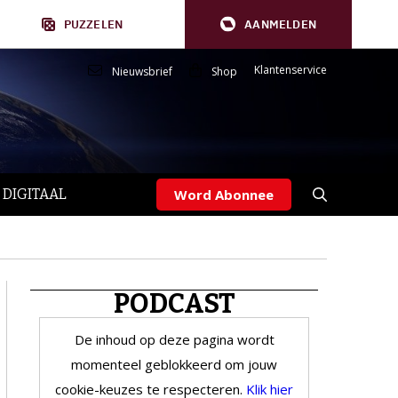
PUZZELEN
AANMELDEN
Klantenservice
Nieuwsbrief
Shop
 DIGITAAL
Word Abonnee
PODCAST
De inhoud op deze pagina wordt
momenteel geblokkeerd om jouw
cookie-keuzes te respecteren.
Klik hier