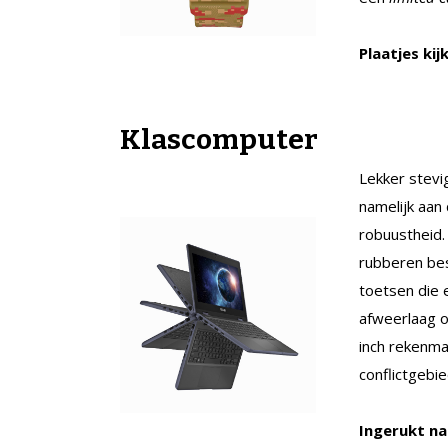
Plaatjes ki
Klascomputer
Lekker stevi
namelijk aan
robuustheid.
rubberen be
toetsen die 
afweerlaag op
inch rekenmac
conflictgebi
Ingerukt n