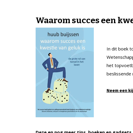
Waarom succes een kwes
In dit boek 
Wetenschappe
het topvoetb
beslissende r
Neem een kij
Deze en nog meer tips, boeken en gadgets 