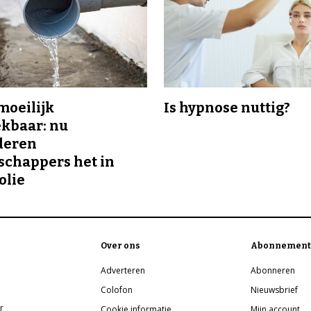
 moeilijk
Is hypnose nuttig?
kbaar: nu
deren
chappers het in
olie
Over ons
Abonnement
Adverteren
Abonneren
Colofon
Nieuwsbrief
r
Cookie informatie
Mijn account