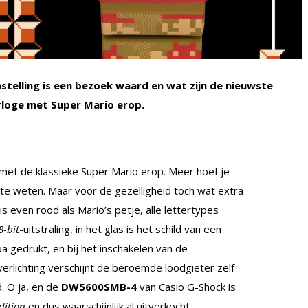
telling is een bezoek waard en wat zijn de nieuwste
rloge met Super Mario erop.
met de klassieke Super Mario erop. Meer hoef je
t te weten. Maar voor de gezelligheid toch wat extra
 is even rood als Mario’s petje, alle lettertypes
8-bit
-uitstraling, in het glas is het schild van een
 gedrukt, en bij het inschakelen van de
erlichting verschijnt de beroemde loodgieter zelf
. O ja, en de
DW5600SMB-4
van Casio G-Shock is
edition
en dus waarschijnlijk al uitverkocht.