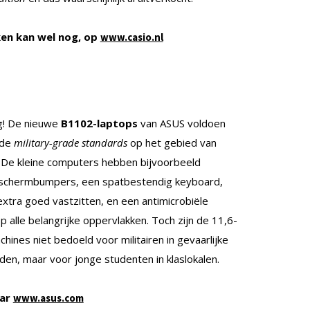
jken kan wel nog, op
www.casio.nl
g! De nieuwe
B1102-laptops
van ASUS voldoen
 de
military-grade standards
op het gebied van
 De kleine computers hebben bijvoorbeeld
schermbumpers, een spatbestendig keyboard,
extra goed vastzitten, en een antimicrobiële
 alle belangrijke oppervlakken. Toch zijn de 11,6-
hines niet bedoeld voor militairen in gevaarlijke
eden, maar voor jonge studenten in klaslokalen.
aar
www.asus.com