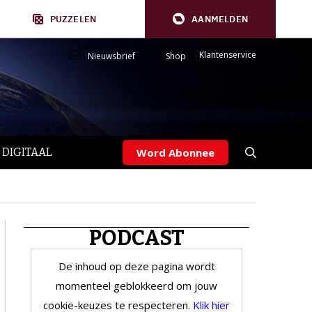
PUZZELEN
AANMELDEN
Klantenservice
Nieuwsbrief
Shop
 DIGITAAL
Word Abonnee
PODCAST
De inhoud op deze pagina wordt
momenteel geblokkeerd om jouw
cookie-keuzes te respecteren.
Klik hier