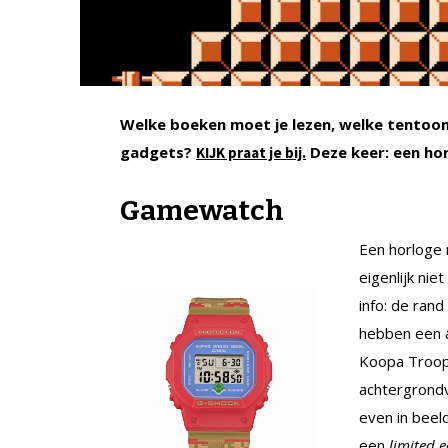
Welke boeken moet je lezen, welke tentoons
gadgets?
Deze keer: een ho
KIJK praat je bij.
Gamewatch
Een horloge 
eigenlijk nie
info: de rand
hebben een
Koopa Troopa
achtergrondv
even in beeld
een
limited 