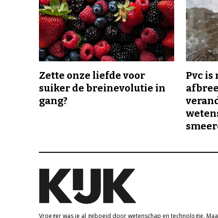
Zette onze liefde voor
Pvc is
suiker de breinevolutie in
afbree
gang?
veran
wetens
smeer
Vroeger was je al geboeid door wetenschap en technologie. Maa