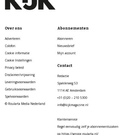
Over ons
Abonnementen
Adverteren
Abonneren
Colofon
Nieuwsbrief
Cookie informatie
Mijn account
Cookie Instellingen
Contact
Privacy beleid
Disclaimer/vrijwaring
Redactie
Leveringsvoorwaarden
Spaklerweg 53
Gebruiksvoorwaarden
1114 AE Amsterdam
Spelvoorwaarden
+31 (0)20 – 210 5300
© Roularta Media Nederland
info@kijkmagazine.nl
Klantenservice
Regel eenvoudig zelf je abonnementszaken
op https://service.roularta.nl/