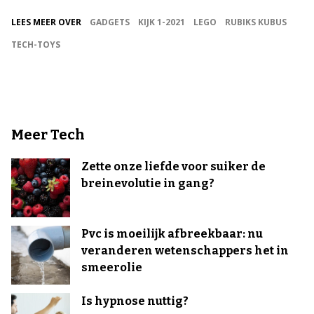
LEES MEER OVER
GADGETS
KIJK 1-2021
LEGO
RUBIKS KUBUS
TECH-TOYS
Meer Tech
Zette onze liefde voor suiker de
breinevolutie in gang?
Pvc is moeilijk afbreekbaar: nu
veranderen wetenschappers het in
smeerolie
Is hypnose nuttig?