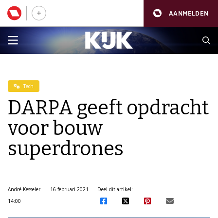
AANMELDEN
Tech
DARPA geeft opdracht
voor bouw
superdrones
André Kesseler
16 februari 2021
Deel dit artikel:
14:00