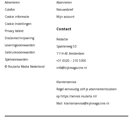
Adverteren
Abonneren
Colofon
Nieuwsbrief
Cookie informatie
Mijn account
Cookie Instellingen
Contact
Privacy beleid
Disclaimer/vrijwaring
Redactie
Leveringsvoorwaarden
Spaklerweg 53
Gebruiksvoorwaarden
1114 AE Amsterdam
Spelvoorwaarden
+31 (0)20 – 210 5300
© Roularta Media Nederland
info@kijkmagazine.nl
Klantenservice
Regel eenvoudig zelf je abonnementszaken
op https://service.roularta.nl/
Mail: klantenservice@kijkmagazine.nl