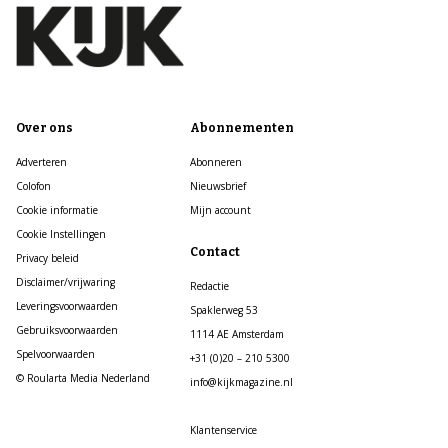
Over ons
Abonnementen
Adverteren
Abonneren
Colofon
Nieuwsbrief
Cookie informatie
Mijn account
Cookie Instellingen
Contact
Privacy beleid
Disclaimer/vrijwaring
Redactie
Leveringsvoorwaarden
Spaklerweg 53
Gebruiksvoorwaarden
1114 AE Amsterdam
Spelvoorwaarden
+31 (0)20 – 210 5300
© Roularta Media Nederland
info@kijkmagazine.nl
Klantenservice