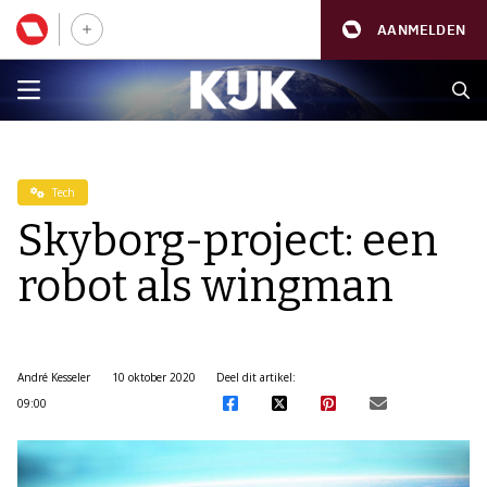
AANMELDEN
Tech
Skyborg-project: een
robot als wingman
André Kesseler
10 oktober 2020
Deel dit artikel:
09:00