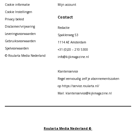
Cookie informatie
Mijn account
Cookie Instellingen
Contact
Privacy beleid
Disclaimer/vrijwaring
Redactie
Leveringsvoorwaarden
Spaklerweg 53
Gebruiksvoorwaarden
1114 AE Amsterdam
Spelvoorwaarden
+31 (0)20 – 210 5300
© Roularta Media Nederland
info@kijkmagazine.nl
Klantenservice
Regel eenvoudig zelf je abonnementszaken
op https://service.roularta.nl/
Mail: klantenservice@kijkmagazine.nl
Roularta Media Nederland ©