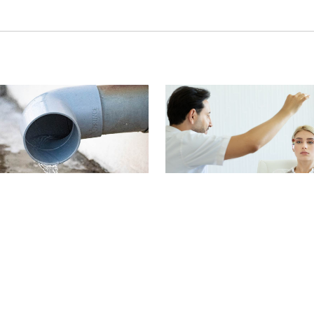
 moeilijk
Is hypnose nuttig?
kbaar: nu
deren
chappers het in
olie