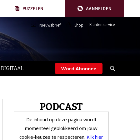
PUZZELEN
AANMELDEN
Klantenservice
Nieuwsbrief
Shop
 DIGITAAL
Word Abonnee
PODCAST
De inhoud op deze pagina wordt
momenteel geblokkeerd om jouw
cookie-keuzes te respecteren.
Klik hier