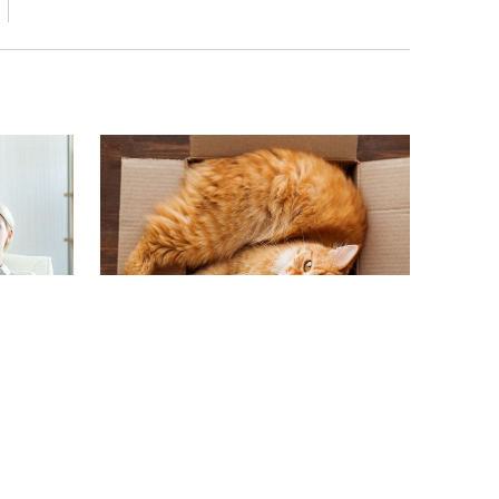
Waarom houden katten zo
van dozen?