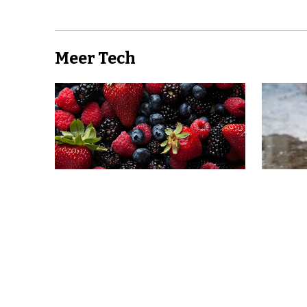
Meer Tech
Zette onze liefde voor
Pvc is
suiker de breinevolutie in
afbree
gang?
veran
wetens
smeer