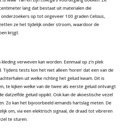
entimeter lang dat bestaat uit materialen die
de onderzoekers op tot ongeveer 100 graden Celsius,
zetten ze het tijdelijk onder stroom, waardoor de
en krijgt.
in kleding verweven kan worden. Eenmaal op z’n plek
 Tijdens tests kon het niet alleen ‘horen’ dat een van de
 achterhalen uit welke richting het geluid kwam. Dit is
, te kijken welke van de twee als eerste geluid ontvangt
e datzelfde geluid oppikt. Ook kan de akoestische vezel
men. Zo kan het bijvoorbeeld iemands hartslag meten. De
jk om, via een elektrisch signaal, de draad tot vibreren
zel te sturen.