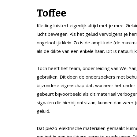
Toffee
Kleding luistert eigenlijk altijd met je mee. Gelu
lucht bewegen. Als het geluid vervolgens je hem
ongelooflijk klein. Zo is de amplitude (de maximal
als de dikte van een enkele haar. Dit is natuurli
Toch heeft het team, onder leiding van Wei Yan
gebruiken. Dit doen de onderzoekers met behulp
bijzondere eigenschap dat, wanneer het onder dr
gebeurt bijvoorbeeld als dit materiaal verboge
signalen die hierbij ontstaan, kunnen dan weer
geluid.
Dat piëzo-elektrische materialen gemaakt kunnen
om het in een bruikbare vorm te produceren. Dit