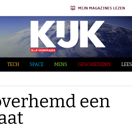
MIJN MAGAZINES LEZEN
TECH
SPACE
MENS
GESCHIEDENIS
LEES
 overhemd een
aat