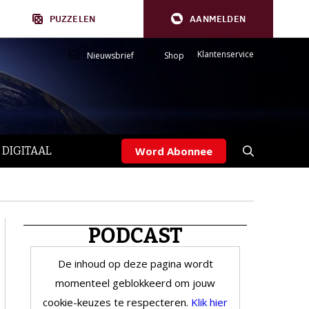
PUZZELEN
AANMELDEN
Klantenservice
Nieuwsbrief
Shop
 DIGITAAL
Word Abonnee
PODCAST
De inhoud op deze pagina wordt
momenteel geblokkeerd om jouw
cookie-keuzes te respecteren.
Klik hier