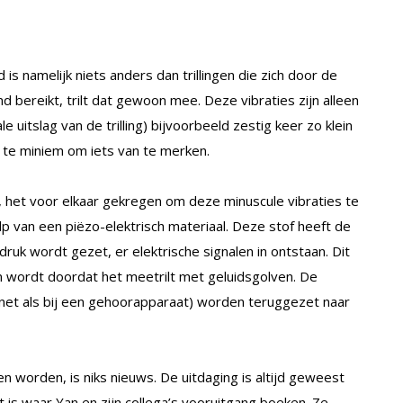
id is namelijk niets anders dan trillingen die zich door de
d bereikt, trilt dat gewoon mee. Deze vibraties zijn alleen
e uitslag van de trilling) bijvoorbeeld zestig keer zo klein
jk te miniem om iets van te merken.
, het voor elkaar gekregen om deze minuscule vibraties te
 van een piëzo-elektrisch materiaal. Deze stof heeft de
uk wordt gezet, er elektrische signalen in ontstaan. Dit
n wordt doordat het meetrilt met geluidsgolven. De
 (net als bij een gehoorapparaat) worden teruggezet naar
 worden, is niks nieuws. De uitdaging is altijd geweest
 is waar Yan en zijn collega’s vooruitgang boeken. Ze