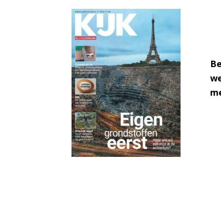
Be
we
me