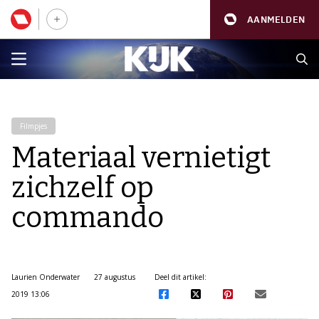
AANMELDEN
Filmpjes
Materiaal vernietigt
zichzelf op
commando
Laurien Onderwater
27 augustus
Deel dit artikel:
2019 13:06