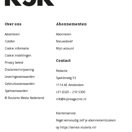
Over ons
Abonnementen
Adverteren
Abonneren
Colofon
Nieuwsbrief
Cookie informatie
Mijn account
Cookie Instellingen
Contact
Privacy beleid
Disclaimer/vrijwaring
Redactie
Leveringsvoorwaarden
Spaklerweg 53
Gebruiksvoorwaarden
1114 AE Amsterdam
Spelvoorwaarden
+31 (0)20 – 210 5300
© Roularta Media Nederland
info@kijkmagazine.nl
Klantenservice
Regel eenvoudig zelf je abonnementszaken
op https://service.roularta.nl/