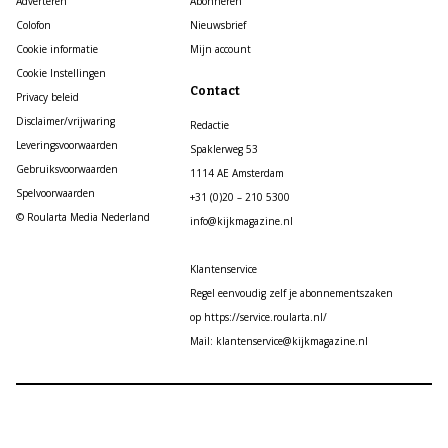
Adverteren
Abonneren
Colofon
Nieuwsbrief
Cookie informatie
Mijn account
Cookie Instellingen
Contact
Privacy beleid
Disclaimer/vrijwaring
Redactie
Leveringsvoorwaarden
Spaklerweg 53
Gebruiksvoorwaarden
1114 AE Amsterdam
Spelvoorwaarden
+31 (0)20 – 210 5300
© Roularta Media Nederland
info@kijkmagazine.nl
Klantenservice
Regel eenvoudig zelf je abonnementszaken
op https://service.roularta.nl/
Mail: klantenservice@kijkmagazine.nl