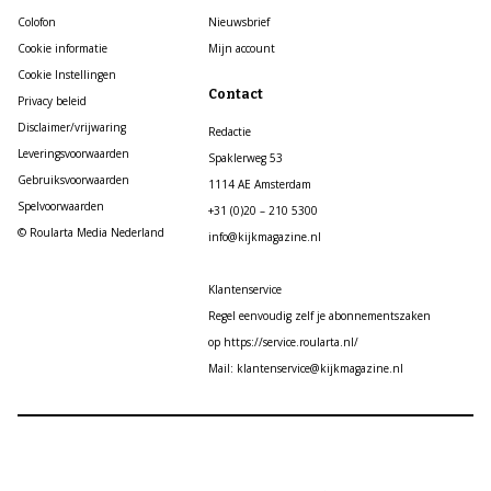
Colofon
Nieuwsbrief
Cookie informatie
Mijn account
Cookie Instellingen
Contact
Privacy beleid
Disclaimer/vrijwaring
Redactie
Leveringsvoorwaarden
Spaklerweg 53
Gebruiksvoorwaarden
1114 AE Amsterdam
Spelvoorwaarden
+31 (0)20 – 210 5300
© Roularta Media Nederland
info@kijkmagazine.nl
Klantenservice
Regel eenvoudig zelf je abonnementszaken
op https://service.roularta.nl/
Mail: klantenservice@kijkmagazine.nl