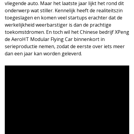
vliegende auto. Maar het laatste jaar lijkt het rond dit
onderwerp wat stiller. Kennelijk heeft de realiteitszin
toegeslagen en komen veel startups erachter dat de
werkelijkheid weerbarstiger is dan de prachtige
toekomstdromen. En toch wil het Chinese bedrijf XPeng
de AeroHT Modular Flying Car binnenkort in
serieproductie nemen, zodat de eerste over iets meer
dan een jaar kan worden geleverd.