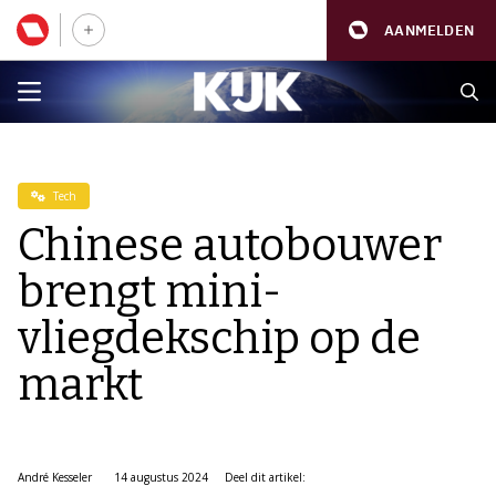
AANMELDEN
Tech
Chinese autobouwer
brengt mini-
vliegdekschip op de
markt
André Kesseler
14 augustus 2024
Deel dit artikel: