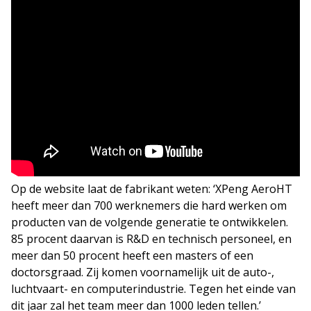
Op de website laat de fabrikant weten: ‘XPeng AeroHT
heeft meer dan 700 werknemers die hard werken om
producten van de volgende generatie te ontwikkelen.
85 procent daarvan is R&D en technisch personeel, en
meer dan 50 procent heeft een masters of een
doctorsgraad. Zij komen voornamelijk uit de auto-,
luchtvaart- en computerindustrie. Tegen het einde van
dit jaar zal het team meer dan 1000 leden tellen.’