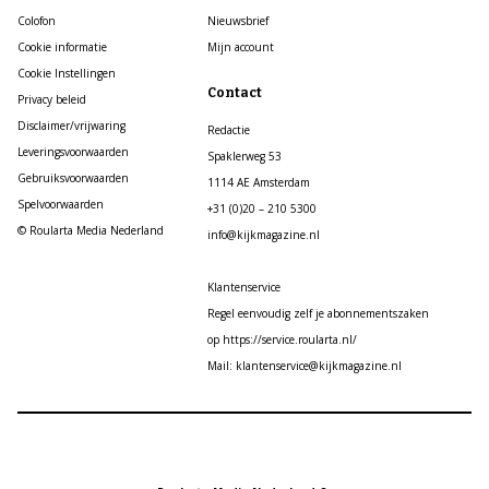
Colofon
Nieuwsbrief
Cookie informatie
Mijn account
Cookie Instellingen
Contact
Privacy beleid
Disclaimer/vrijwaring
Redactie
Leveringsvoorwaarden
Spaklerweg 53
Gebruiksvoorwaarden
1114 AE Amsterdam
Spelvoorwaarden
+31 (0)20 – 210 5300
© Roularta Media Nederland
info@kijkmagazine.nl
Klantenservice
Regel eenvoudig zelf je abonnementszaken
op https://service.roularta.nl/
Mail: klantenservice@kijkmagazine.nl