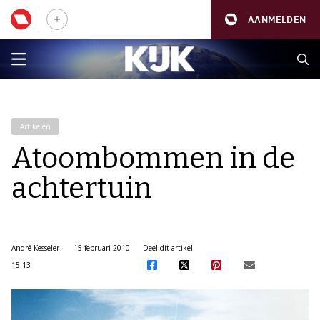
AANMELDEN
Artikelen
Atoombommen in de
achtertuin
André Kesseler
15 februari 2010
Deel dit artikel:
15:13