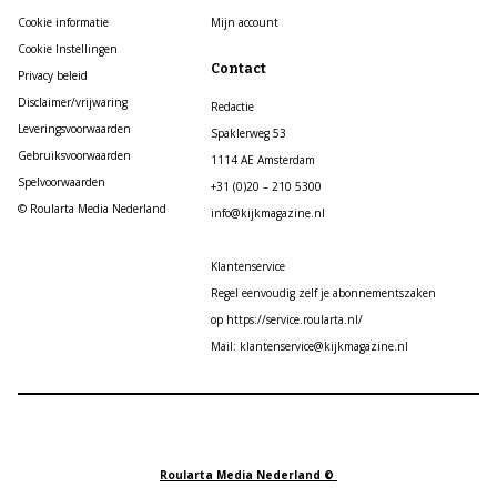
Cookie informatie
Mijn account
Cookie Instellingen
Contact
Privacy beleid
Disclaimer/vrijwaring
Redactie
Leveringsvoorwaarden
Spaklerweg 53
Gebruiksvoorwaarden
1114 AE Amsterdam
Spelvoorwaarden
+31 (0)20 – 210 5300
© Roularta Media Nederland
info@kijkmagazine.nl
Klantenservice
Regel eenvoudig zelf je abonnementszaken
op https://service.roularta.nl/
Mail: klantenservice@kijkmagazine.nl
Roularta Media Nederland ©