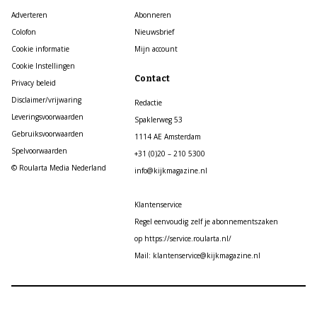
Adverteren
Abonneren
Colofon
Nieuwsbrief
Cookie informatie
Mijn account
Cookie Instellingen
Contact
Privacy beleid
Disclaimer/vrijwaring
Redactie
Leveringsvoorwaarden
Spaklerweg 53
Gebruiksvoorwaarden
1114 AE Amsterdam
Spelvoorwaarden
+31 (0)20 – 210 5300
© Roularta Media Nederland
info@kijkmagazine.nl
Klantenservice
Regel eenvoudig zelf je abonnementszaken
op https://service.roularta.nl/
Mail: klantenservice@kijkmagazine.nl