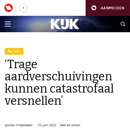
AANMELDEN
Tech
‘Trage
aardverschuivingen
kunnen catastrofaal
versnellen’
Laurien Onderwater
02 juni 2022
Deel dit artikel: