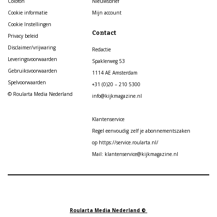
Colofon
Nieuwsbrief
Cookie informatie
Mijn account
Cookie Instellingen
Contact
Privacy beleid
Disclaimer/vrijwaring
Redactie
Leveringsvoorwaarden
Spaklerweg 53
Gebruiksvoorwaarden
1114 AE Amsterdam
Spelvoorwaarden
+31 (0)20 – 210 5300
© Roularta Media Nederland
info@kijkmagazine.nl
Klantenservice
Regel eenvoudig zelf je abonnementszaken
op https://service.roularta.nl/
Mail: klantenservice@kijkmagazine.nl
Roularta Media Nederland ©