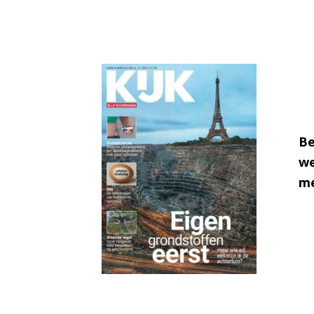
Be
we
me