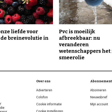
onze liefde voor
Pvc is moeilijk
 de breinevolutie in
afbreekbaar: nu
veranderen
wetenschappers het 
smeerolie
Over ons
Abonnement
Adverteren
Abonneren
Colofon
Nieuwsbrief
r
Cookie informatie
Mijn account
 die
Cookie Instellingen
pgang