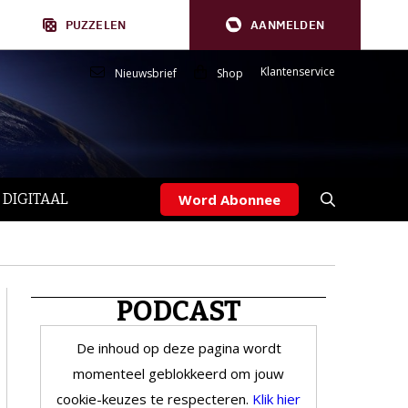
PUZZELEN
AANMELDEN
Klantenservice
Nieuwsbrief
Shop
 DIGITAAL
Word Abonnee
PODCAST
De inhoud op deze pagina wordt
momenteel geblokkeerd om jouw
cookie-keuzes te respecteren.
Klik hier