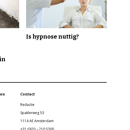
Is hypnose nuttig?
in
en
Contact
Redactie
Spaklerweg 53
1114 AE Amsterdam
+31 (0)20 – 210 5300