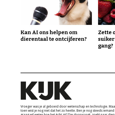
Kan AI ons helpen om
Zette 
dierentaal te ontcijferen?
suiker
gang?
Vroeger was je al geboeid door wetenschap en technologie. Maa
toen wist je nog niet dat het zo heette. Ben je nog steeds iemand
graag wil weten hoe het écht zit? Die doorvraagt, zoekt naar die