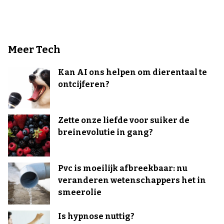
Meer Tech
Kan AI ons helpen om dierentaal te
ontcijferen?
Zette onze liefde voor suiker de
breinevolutie in gang?
Pvc is moeilijk afbreekbaar: nu
veranderen wetenschappers het in
smeerolie
Is hypnose nuttig?