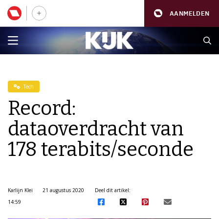
AANMELDEN
Tech
Record:
dataoverdracht van
178 terabits/seconde
Karlijn Klei
21 augustus 2020
Deel dit artikel:
14:59