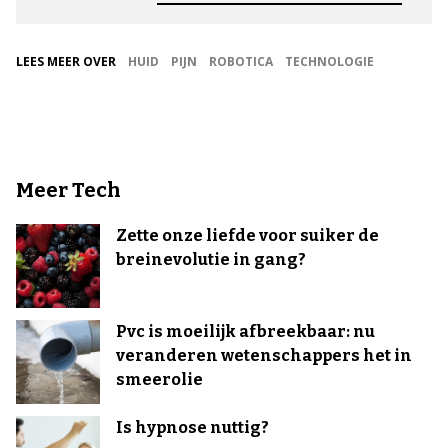
LEES MEER OVER
HUID
PIJN
ROBOTICA
TECHNOLOGIE
Meer Tech
Zette onze liefde voor suiker de
breinevolutie in gang?
Pvc is moeilijk afbreekbaar: nu
veranderen wetenschappers het in
smeerolie
Is hypnose nuttig?