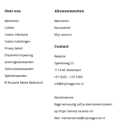
Over ons
Abonnementen
Adverteren
Abonneren
Colofon
Nieuwsbrief
Cookie informatie
Mijn account
Cookie Instellingen
Contact
Privacy beleid
Disclaimer/vrijwaring
Redactie
Leveringsvoorwaarden
Spaklerweg 53
Gebruiksvoorwaarden
1114 AE Amsterdam
Spelvoorwaarden
+31 (0)20 – 210 5300
© Roularta Media Nederland
info@kijkmagazine.nl
Klantenservice
Regel eenvoudig zelf je abonnementszaken
op https://service.roularta.nl/
Mail: klantenservice@kijkmagazine.nl