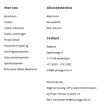
Over ons
Abonnementen
Adverteren
Abonneren
Colofon
Nieuwsbrief
Cookie informatie
Mijn account
Cookie Instellingen
Contact
Privacy beleid
Disclaimer/vrijwaring
Redactie
Leveringsvoorwaarden
Spaklerweg 53
Gebruiksvoorwaarden
1114 AE Amsterdam
Spelvoorwaarden
+31 (0)20 – 210 5300
© Roularta Media Nederland
info@kijkmagazine.nl
Klantenservice
Regel eenvoudig zelf je abonnementszaken
op https://service.roularta.nl/
Mail: klantenservice@kijkmagazine.nl