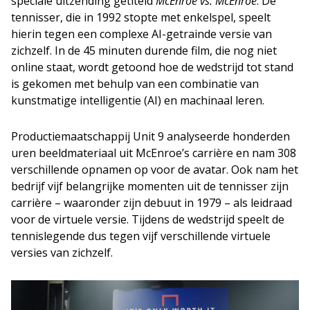
speciale uitzending getiteld
McEnroe vs. McEnroe
. De
tennisser, die in 1992 stopte met enkelspel, speelt
hierin tegen een complexe AI-getrainde versie van
zichzelf. In de 45 minuten durende film, die nog niet
online staat, wordt getoond hoe de wedstrijd tot stand
is gekomen met behulp van een combinatie van
kunstmatige intelligentie (AI) en machinaal leren.
Productiemaatschappij Unit 9 analyseerde honderden
uren beeldmateriaal uit McEnroe’s carrière en nam 308
verschillende opnamen op voor de avatar. Ook nam het
bedrijf vijf belangrijke momenten uit de tennisser zijn
carrière – waaronder zijn debuut in 1979 – als leidraad
voor de virtuele versie. Tijdens de wedstrijd speelt de
tennislegende dus tegen vijf verschillende virtuele
versies van zichzelf.