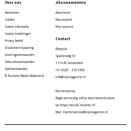
Over ons
Abonnementen
Adverteren
Abonneren
Colofon
Nieuwsbrief
Cookie informatie
Mijn account
Cookie Instellingen
Contact
Privacy beleid
Disclaimer/vrijwaring
Redactie
Leveringsvoorwaarden
Spaklerweg 53
Gebruiksvoorwaarden
1114 AE Amsterdam
Spelvoorwaarden
+31 (0)20 – 210 5300
© Roularta Media Nederland
info@kijkmagazine.nl
Klantenservice
Regel eenvoudig zelf je abonnementszaken
op https://service.roularta.nl/
Mail: klantenservice@kijkmagazine.nl