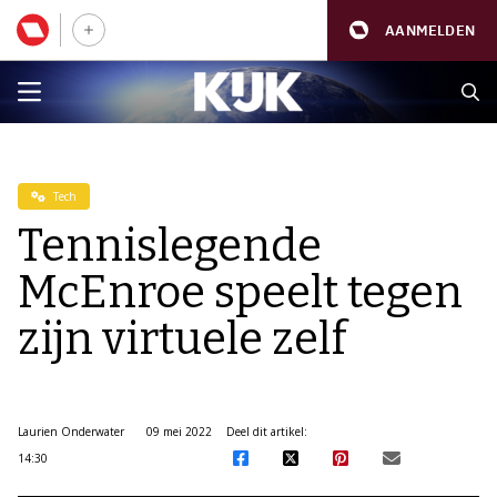
AANMELDEN
Tech
Tennislegende
McEnroe speelt tegen
zijn virtuele zelf
Laurien Onderwater
09 mei 2022
Deel dit artikel:
14:30