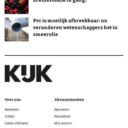
breinevolutie in gang?
Pvc is moeilijk afbreekbaar: nu
veranderen wetenschappers het in
smeerolie
Over ons
Abonnementen
Adverteren
Abonneren
Colofon
Nieuwsbrief
Cookie informatie
Mijn account