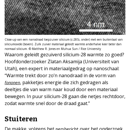
Close-up van een nanodraad loepzuiver silicium (c-28Si, onder) met een buitenlaat van
siliciumoxide (boven). Zulk zuiver materiaal geleidt warmte anderhalve keer beter dan
normaal silicium. © Matthew R. Jones en Muhua Sun / Rice University
Waarom geleidt gezuiverd silicium-28 warmte zo goed?
Hoofdonderzoeker Zlatan Aksamija (Universiteit van
Utah), een expert in materiaalgedrag op nanoschaal:
“Warmte trekt door zo’n nanodraad in de vorm van
, pakketjes energie die zich gedragen als
fononen
deeltjes die van warm naar koud door een materiaal
bewegen. In puur silicium-28 gaan die netjes rechtdoor,
zodat warmte snel door de draad gaat.”
Stuiteren
De makke, volgens het
over het onderzoek,
persbericht