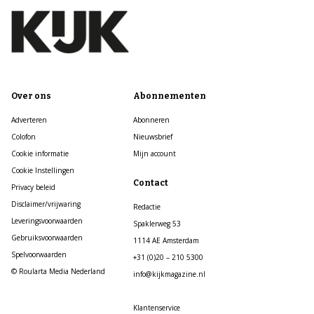
Over ons
Abonnementen
Adverteren
Abonneren
Colofon
Nieuwsbrief
Cookie informatie
Mijn account
Cookie Instellingen
Contact
Privacy beleid
Disclaimer/vrijwaring
Redactie
Leveringsvoorwaarden
Spaklerweg 53
Gebruiksvoorwaarden
1114 AE Amsterdam
Spelvoorwaarden
+31 (0)20 – 210 5300
© Roularta Media Nederland
info@kijkmagazine.nl
Klantenservice