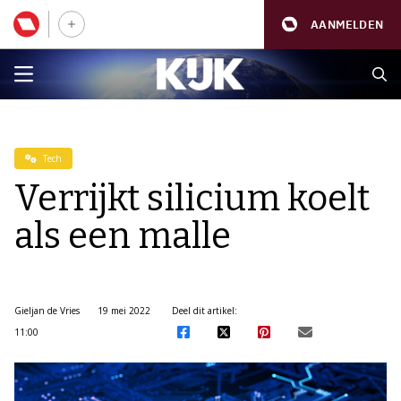
AANMELDEN
Tech
Verrijkt silicium koelt
als een malle
Gieljan de Vries
19 mei 2022
Deel dit artikel:
11:00