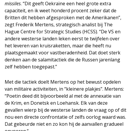
missiles
. “Dit geeft Oekraïne een heel grote extra
capaciteit, en ik weet honderd procent zeker dat de
Britten dit hebben afgesproken met de Amerikanen”,
zegt Frederik Mertens, strategisch analist bij The
Hague Centre for Strategic Studies (HCSS). “De VS en
andere westerse landen leken eerst te twijfelen over
het leveren van kruisraketten, maar die heeft nu
plaatsgemaakt voor vastberadenheid. Dat doet sterk
denken aan de salamitactiek die de Russen jarenlang
zelf hebben toegepast.”
Met die tactiek doelt Mertens op het bewust opdelen
van militaire activiteiten, in “kleinere plakjes”. Mertens:
“Poetin deed dit bijvoorbeeld al met de annexatie van
de Krim, en Donetsk en Loehansk. Elk van deze
gevallen wierp bij de westerse landen de vraag op of dit
nou een directe confrontatie of zelfs oorlog waard was.
Dat gebeurde niet en zo kon hij de aanvallen gradueel
opvoeren.”