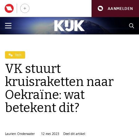
AANMELDEN
Tech
VK stuurt
kruisraketten naar
Oekraïne: wat
betekent dit?
Laurien Onderwater
12 mei 2023
Deel dit artikel: