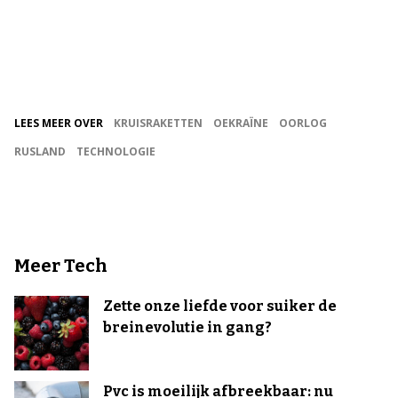
LEES MEER OVER
KRUISRAKETTEN
OEKRAÏNE
OORLOG
RUSLAND
TECHNOLOGIE
Meer Tech
Zette onze liefde voor suiker de
breinevolutie in gang?
Pvc is moeilijk afbreekbaar: nu