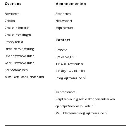
Over ons
Abonnementen
Adverteren
Abonneren
Colofon
Nieuwsbrief
Cookie informatie
Mijn account
Cookie Instellingen
Contact
Privacy beleid
Disclaimer/vrijwaring
Redactie
Leveringsvoorwaarden
Spaklerweg 53
Gebruiksvoorwaarden
1114 AE Amsterdam
Spelvoorwaarden
+31 (0)20 – 210 5300
© Roularta Media Nederland
info@kijkmagazine.nl
Klantenservice
Regel eenvoudig zelf je abonnementszaken
op https://service.roularta.nl/
Mail: klantenservice@kijkmagazine.nl