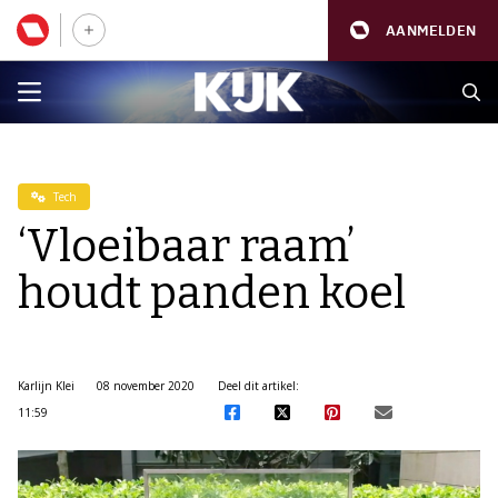
AANMELDEN
Tech
‘Vloeibaar raam’
houdt panden koel
Karlijn Klei
08 november 2020
Deel dit artikel:
11:59