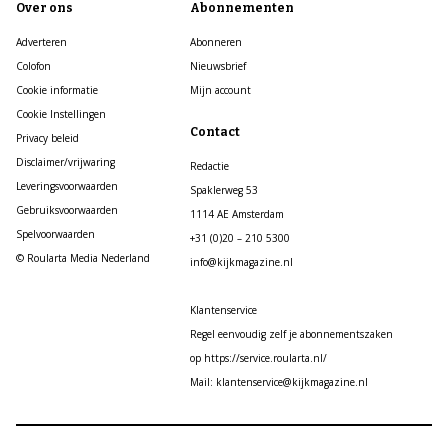
Over ons
Abonnementen
Adverteren
Abonneren
Colofon
Nieuwsbrief
Cookie informatie
Mijn account
Cookie Instellingen
Contact
Privacy beleid
Disclaimer/vrijwaring
Redactie
Leveringsvoorwaarden
Spaklerweg 53
Gebruiksvoorwaarden
1114 AE Amsterdam
Spelvoorwaarden
+31 (0)20 – 210 5300
© Roularta Media Nederland
info@kijkmagazine.nl
Klantenservice
Regel eenvoudig zelf je abonnementszaken
op https://service.roularta.nl/
Mail: klantenservice@kijkmagazine.nl